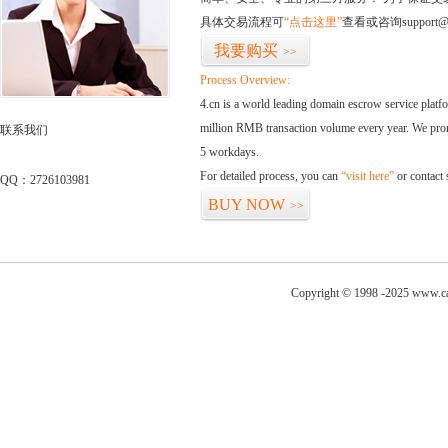
具体交易流程可
“点击这里”
查看或咨询support@
我要购买
>>
Process Overview:
4.cn is a world leading domain escrow service plat
million RMB transaction volume every year. We promi
联系我们
5 workdays.
For detailed process, you can
“visit here”
or contact
QQ：2726103981
BUY NOW
>>
Copyright © 1998 -2025 www.ca